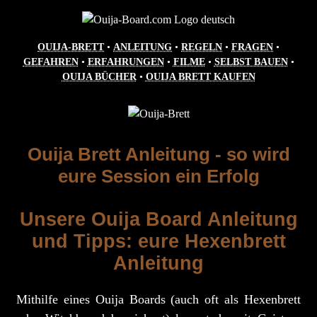
OUIJA-BRETT
•
ANLEITUNG
•
REGELN
•
FRAGEN
•
GEFAHREN
•
ERFAHRUNGEN
•
FILME
•
SELBST BAUEN
•
OUIJA BÜCHER
•
OUIJA BRETT KAUFEN
Ouija Brett Anleitung - so wird
eure Session ein Erfolg
Unsere Ouija Board Anleitung
und Tipps: eure Hexenbrett
Anleitung
Mithilfe eines Ouija Boards (auch oft als Hexenbrett